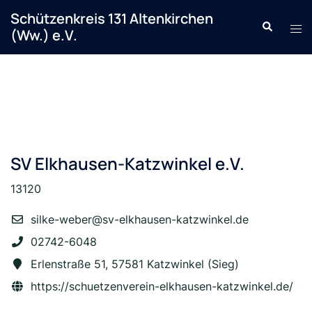
Zum
Schützenkreis 131 Altenkirchen
Search
Inhalt
Tog
(Ww.) e.V.
springen
men
SV Elkhausen-Katzwinkel e.V.
13120
silke-weber@sv-elkhausen-katzwinkel.de
02742-6048
Erlenstraße 51, 57581 Katzwinkel (Sieg)
https://schuetzenverein-elkhausen-katzwinkel.de/